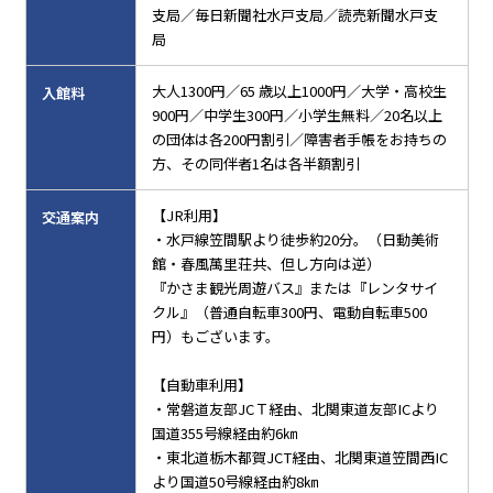
支局／毎日新聞社水戸支局／読売新聞水戸支
局
大人1300円／65 歳以上1000円／大学・高校生
入館料
900円／中学生300円／小学生無料／20名以上
の団体は各200円割引／障害者手帳をお持ちの
方、その同伴者1名は各半額割引
【JR利用】
交通案内
・水戸線笠間駅より徒歩約20分。（日動美術
館・春風萬里荘共、但し方向は逆）
『かさま観光周遊バス』または『レンタサイ
クル』（普通自転車300円、電動自転車500
円）もございます。
【自動車利用】
・常磐道友部JCＴ経由、北関東道友部ICより
国道355号線経由約6㎞
・東北道栃木都賀JCT経由、北関東道笠間西IC
より国道50号線経由約8㎞