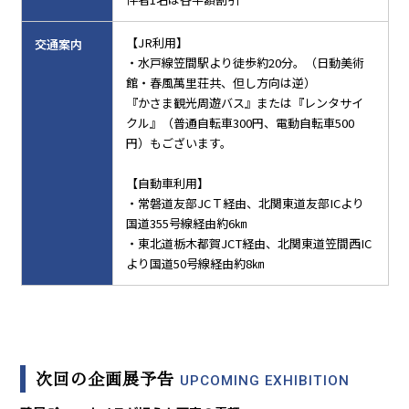
【JR利用】
交通案内
・水戸線笠間駅より徒歩約20分。（日動美術
館・春風萬里荘共、但し方向は逆）
『かさま観光周遊バス』または『レンタサイ
クル』（普通自転車300円、電動自転車500
円）もございます。
【自動車利用】
・常磐道友部JCＴ経由、北関東道友部ICより
国道355号線経由約6㎞
・東北道栃木都賀JCT経由、北関東道笠間西IC
より国道50号線経由約8㎞
次回の企画展予告
UPCOMING EXHIBITION