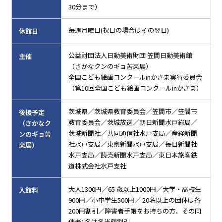
30分まで）
毎週月曜日(祝日の場合はその翌日)
休館日
公益財団法人日動美術財団 笠間日動美術館
主催
（さかなクンのギョ苦楽展）
全国こども絵画コンクールinかさま実行委員会
（第10回全国こども絵画コンクールinかさま）
茨城県／茨城県教育委員会／笠間市／笠間市
後援予定
教育委員会／茨城放送／朝日新聞水戸総局／
（さかなク
茨城新聞社／共同通信社水戸支局／産経新聞
ンのギョ苦
社水戸支局／東京新聞水戸支局／毎日新聞社
楽展）
水戸支局／読売新聞水戸支局／東日本旅客鉄
道株式会社水戸支社
大人1300円／65 歳以上1000円／大学・高校生
入館料
900円／小中学生500円／ 20名以上の団体は各
200円割引／障害者手帳をお持ちの方、その同
伴者1名は各半額割引