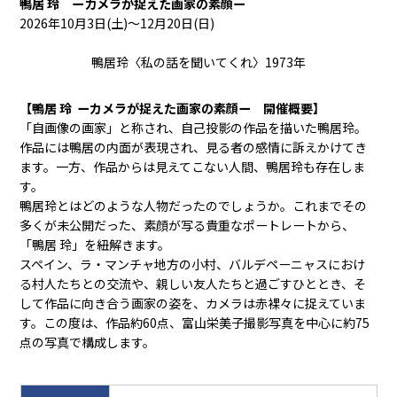
鴨居 玲 ーカメラが捉えた画家の素顔ー
2026年10月3日(土)～12月20日(日)
鴨居玲〈私の話を聞いてくれ〉1973年
【鴨居 玲 ーカメラが捉えた画家の素顔ー 開催概要】
「自画像の画家」と称され、自己投影の作品を描いた鴨居玲。
作品には鴨居の内面が表現され、見る者の感情に訴えかけてき
ます。一方、作品からは見えてこない人間、鴨居玲も存在しま
す。
鴨居玲とはどのような人物だったのでしょうか。これまでその
多くが未公開だった、素顔が写る貴重なポートレートから、
「鴨居 玲」を紐解きます。
スペイン、ラ・マンチャ地方の小村、バルデペーニャスにおけ
る村人たちとの交流や、親しい友人たちと過ごすひととき、そ
して作品に向き合う画家の姿を、カメラは赤裸々に捉えていま
す。この度は、作品約
60
点、富山栄美子撮影写真を中心に約
75
点の写真で構成します。