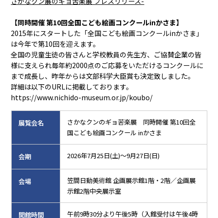
さかなクン展のギョ苦楽展 プレスリリース-
【同時開催 第10回全国こども絵画コンクールinかさま】
2015年にスタートした「全国こども絵画コンクールinかさま」
は今年で第10回を迎えます。
全国の児童生徒の皆さんと学校教員の先生方、ご協賛企業の皆
様に支えられ毎年約2000点のご応募をいただけるコンクールに
まで成長し、昨年からは文部科学大臣賞も決定致しました。
詳細は以下のURLに掲載しております。
https://www.nichido-museum.or.jp/koubo/
さかなクンのギョ苦楽展 同時開催 第10回全
展覧会名
国こども絵画コンクール inかさま
2026年7月25日(土)～9月27日(日)
会期
笠間日動美術館 企画展示館1階・2階／企画展
会場
示館2階中央展示室
午前9時30分より午後5時（入館受付は午後4時
開館時間