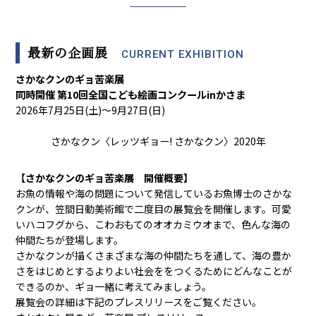
最新の企画展
CURRENT EXHIBITION
さかなクンのギョ苦楽展
同時開催 第10回全国こども絵画コンクールinかさま
2026年7月25日(土)～9月27日(日)
さかなクン〈レッツギョー! さかなクン〉2020年
【さかなクンのギョ苦楽展 開催概要】
お魚の情報や海の問題について発信しているお魚博士のさかな
クンが、笠間日動美術館で二度目の展覧会を開催します。可愛
いハコフグから、こわおもてのオオカミウオまで、色んな海の
仲間たちが登場します。
さかなクンが描くさまざまな海の仲間たちを通して、海の豊か
さをはじめとするよりよい社会ををつくるためにどんなことが
できるのか、ギョ一緒に考えてみましょう。
展覧会の詳細は下記のプレスリリースをご覧ください。