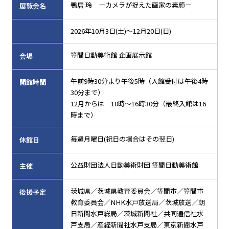
鴨居 玲 ーカメラが捉えた画家の素顔ー
展覧会名
2026年10月3日(土)～12月20日(日)
笠間日動美術館 企画展示館
会場
午前9時30分より午後5時（入館受付は午後4時
開館時間
30分まで）
12月からは
10
時～
16
時
30
分（最終入館は
16
時まで）
毎週月曜日(祝日の場合はその翌日)
休館日
公益財団法人日動美術財団 笠間日動美術館
主催
茨城県／茨城県教育委員会／笠間市／笠間市
後援予定
教育委員会／NHK水戸放送局／茨城放送／朝
日新聞水戸総局／茨城新聞社／共同通信社水
戸支局／産経新聞社水戸支局／東京新聞水戸