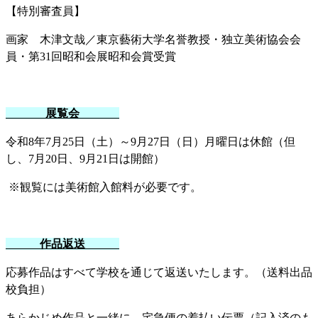
【特別審査員】
画家 木津文哉／東京藝術大学名誉教授・独立美術協会会
員・第31回昭和会展昭和会賞受賞
展覧会
令和
8
年
7
月
25
日（土）～
9
月
27
日（日）月曜日は休館（但
し、
7
月
20
日、
9
月
21
日は開館）
※観覧には美術館入館料が必要です。
作品返送
応募作品はすべて学校を通じて返送いたします。（送料出品
校負担）
あらかじめ作品と一緒に、宅急便の着払い伝票（記入済のも