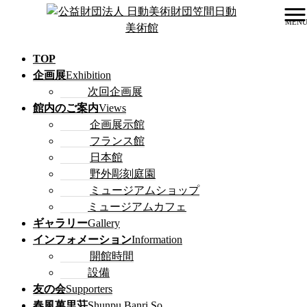
MEN
公募展
TOP
企画展
Exhibition
次回企画展
館内のご案内
Views
企画展示館
フランス館
公益財団法人 日動美術財団笠間日動美術館
日本館
>
野外彫刻庭園
公募展
ミュージアムショップ
ミュージアムカフェ
ギャラリー
Gallery
インフォメーション
Information
開館時間
設備
友の会
Supporters
春風萬里荘
Shunpu Banri So