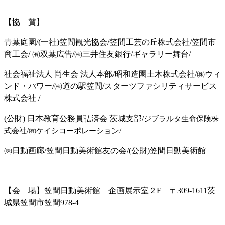
【協 賛】
青葉庭園/(一社)笠間観光協会/笠間工芸の丘株式会社/笠間市
商工会/ ㈲双葉広告/㈱三井住友銀行/ギャラリー舞台/
社会福祉法人 尚生会 法人本部/昭和造園土木株式会社/㈱ウィ
ンド・パワー/㈱道の駅笠間/スターツファシリティサービス
株式会社 /
(公財) 日本教育公務員弘済会 茨城支部/
ジブラルタ生命保険株
式会社/
㈲ケイシコーポレーション/
㈱日動画廊/笠間日動美術館友の会/(公財)笠間日動美術館
【会 場】笠間日動美術館 企画展示室２F 〒309-1611茨
城県笠間市笠間978-4