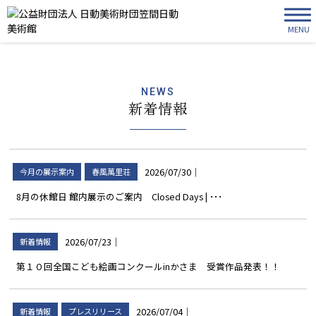
MENU
NEWS
新着情報
2026/07/30
｜
今月の展示案内
春風萬里荘
8月の休館日 館内展示のご案内 Closed Days | ･･･
2026/07/23
｜
新着情報
第１０回全国こども絵画コンクールinかさま 受賞作品発表！！
2026/07/04
｜
新着情報
プレスリリース