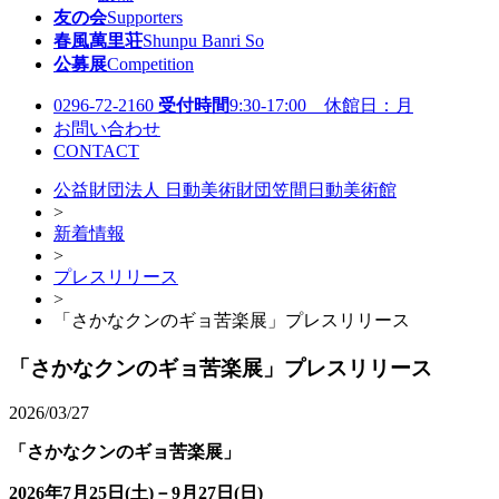
友の会
Supporters
春風萬里荘
Shunpu Banri So
公募展
Competition
0296-72-2160
受付時間
9:30-17:00 休館日：月
お問い合わせ
CONTACT
公益財団法人 日動美術財団笠間日動美術館
>
新着情報
>
プレスリリース
>
「さかなクンのギョ苦楽展」プレスリリース
「さかなクンのギョ苦楽展」プレスリリース
2026/03/27
「さかなクンのギョ苦楽展」
2026年7月25日(土)－9月27日(日)