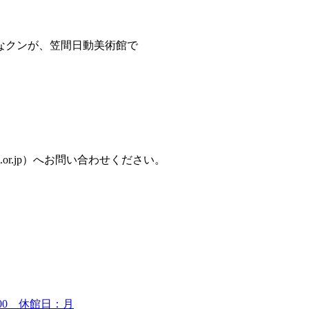
なクンが、笠間日動美術館で
。
um.or.jp）へお問い合わせください。
7:00 休館日：月