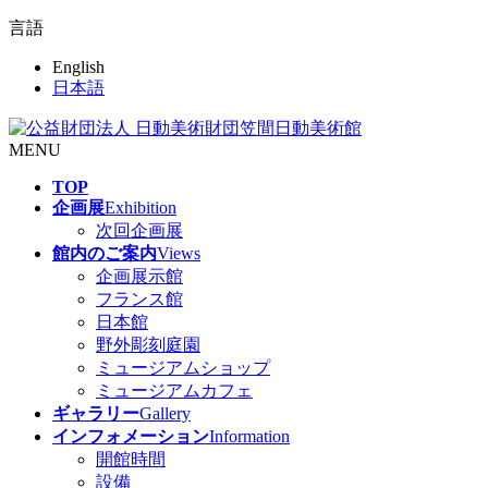
言語
English
日本語
MENU
TOP
企画展
Exhibition
次回企画展
館内のご案内
Views
企画展示館
フランス館
日本館
野外彫刻庭園
ミュージアムショップ
ミュージアムカフェ
ギャラリー
Gallery
インフォメーション
Information
開館時間
設備