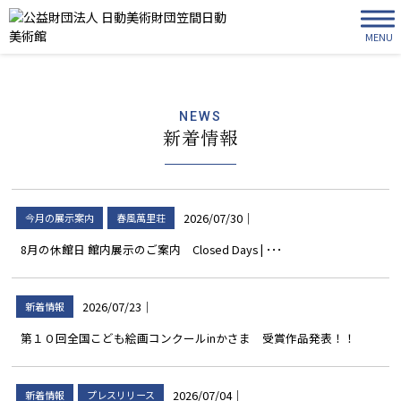
MENU
NEWS
新着情報
2026/07/30
｜
今月の展示案内
春風萬里荘
8月の休館日 館内展示のご案内 Closed Days | ･･･
2026/07/23
｜
新着情報
第１０回全国こども絵画コンクールinかさま 受賞作品発表！！
2026/07/04
｜
新着情報
プレスリリース